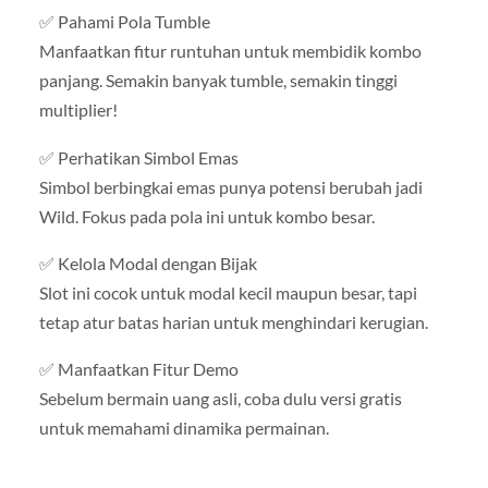
✅ Pahami Pola Tumble
Manfaatkan fitur runtuhan untuk membidik kombo
panjang. Semakin banyak tumble, semakin tinggi
multiplier!
✅ Perhatikan Simbol Emas
Simbol berbingkai emas punya potensi berubah jadi
Wild. Fokus pada pola ini untuk kombo besar.
✅ Kelola Modal dengan Bijak
Slot ini cocok untuk modal kecil maupun besar, tapi
tetap atur batas harian untuk menghindari kerugian.
✅ Manfaatkan Fitur Demo
Sebelum bermain uang asli, coba dulu versi gratis
untuk memahami dinamika permainan.