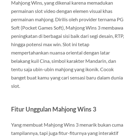
Mahjong Wins, yang dikenal karena memadukan
permainan slot video dengan elemen visual khas
permainan mahjong. Dirilis oleh provider ternama PG
Soft (Pocket Games Soft), Mahjong Wins 3 membawa
peningkatan di berbagai sisi baik dari segi desain, RTP,
hingga potensi max win. Slot ini tetap
mempertahankan nuansa oriental dengan latar
belakang kuil Cina, simbol karakter Mandarin, dan
tentu saja ubin-ubin mahjong yang ikonik. Cocok
banget buat kamu yang cari sensasi baru dalam dunia
slot.
Fitur Unggulan Mahjong Wins 3
Yang membuat Mahjong Wins 3 menarik bukan cuma
tampilannya, tapi juga fitur-fiturnya yang interaktif