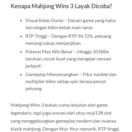
Kenapa Mahjong Wins 3 Layak Dicoba?
Visual Kelas Dunia – Desain game yang halus
dan elegan bikin betah main lama.
RTP Tinggi – Dengan RTP 96.72%, peluang
menang cukup menjanjikan.
Potensi Max Win Besar – Hingga 10.000x
taruhan, cocok buat yang mengejar sensasi
jackpot!
Gameplay Menyenangkan – Fitur tumble dan
multiplier bikin setiap spin terasa penuh
peluang.
Mahjong Wins 3 bukan cuma lanjutan dari game
legendaris, tapi juga inovasi dari situs muji138 slot
yang menggabungkan gameplay modern dan nuansa
klasik mahjong. Dengan fitur-fitur menarik, RTP tinggi,