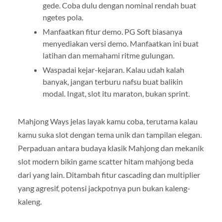
gede. Coba dulu dengan nominal rendah buat
ngetes pola.
Manfaatkan fitur demo. PG Soft biasanya
menyediakan versi demo. Manfaatkan ini buat
latihan dan memahami ritme gulungan.
Waspadai kejar-kejaran. Kalau udah kalah
banyak, jangan terburu nafsu buat balikin
modal. Ingat, slot itu maraton, bukan sprint.
Mahjong Ways jelas layak kamu coba, terutama kalau
kamu suka slot dengan tema unik dan tampilan elegan.
Perpaduan antara budaya klasik Mahjong dan mekanik
slot modern bikin game scatter hitam mahjong beda
dari yang lain. Ditambah fitur cascading dan multiplier
yang agresif, potensi jackpotnya pun bukan kaleng-
kaleng.