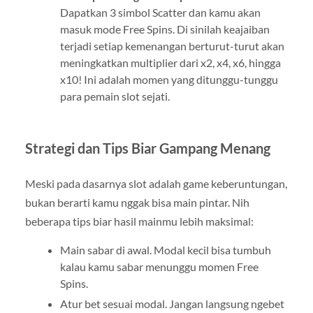
Dapatkan 3 simbol Scatter dan kamu akan
masuk mode Free Spins. Di sinilah keajaiban
terjadi setiap kemenangan berturut-turut akan
meningkatkan multiplier dari x2, x4, x6, hingga
x10! Ini adalah momen yang ditunggu-tunggu
para pemain slot sejati.
Strategi dan Tips Biar Gampang Menang
Meski pada dasarnya slot adalah game keberuntungan,
bukan berarti kamu nggak bisa main pintar. Nih
beberapa tips biar hasil mainmu lebih maksimal:
Main sabar di awal. Modal kecil bisa tumbuh
kalau kamu sabar menunggu momen Free
Spins.
Atur bet sesuai modal. Jangan langsung ngebet