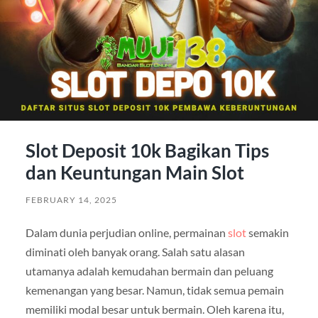
Slot Deposit 10k Bagikan Tips
dan Keuntungan Main Slot
FEBRUARY 14, 2025
Dalam dunia perjudian online, permainan
slot
semakin
diminati oleh banyak orang. Salah satu alasan
utamanya adalah kemudahan bermain dan peluang
kemenangan yang besar. Namun, tidak semua pemain
memiliki modal besar untuk bermain. Oleh karena itu,