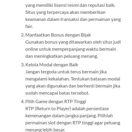
yang memiliki lisensi resmi dan reputasi baik.
Situs yang terpercaya akan memberikan
keamanan dalam transaksi dan permainan yang
fair.
Manfaatkan Bonus dengan Bijak
Gunakan bonus yang ditawarkan oleh situs judi
online untuk memperpanjang waktu bermain
dan meningkatkan peluang menang.
Kelola Modal dengan Baik
Jangan tergoda untuk terus bermain jika
mengalami kekalahan. Tentukan batasan modal
yang akan digunakan dan berhenti bermain jika
sudah mencapai batas tersebut.
Pilih Game dengan RTP Tinggi
RTP (Return to Player) adalah persentase
kemenangan dalam jangka panjang. Pilihlah
permainan slot dengan RTP tinggi agar peluang
menang lebih besar.