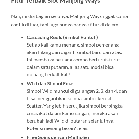
Fitur Terbaik Slot Mahjong Ways
Nah, ini dia bagian serunya. Mahjong Ways nggak cuma
cantik di luar, tapi juga punya banyak fitur di dalam:
Cascading Reels (Simbol Runtuh)
Setiap kali kamu menang, simbol pemenang
akan hilang dan diganti simbol baru dari atas.
Ini membuka peluang combo berturut-turut
dalam satu putaran, alias satu modal bisa
menang berkali-kali!
Wild dan Simbol Emas
Simbol Wild muncul di gulungan 2, 3, dan 4, dan
bisa menggantikan semua simbol kecuali
Scatter. Yang lebih seru, jika simbol berbingkai
emas ikut dalam kemenangan, mereka akan
berubah jadi Wild di putaran selanjutnya.
Potensi menang besar? Jelas!
Free Spins dengan Multiplier