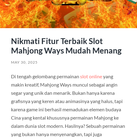
Nikmati Fitur Terbaik Slot
Mahjong Ways Mudah Menang
MAY 30, 2025
Di tengah gelombang permainan
slot online
yang
makin kreatif, Mahjong Ways muncul sebagai angin
segar yang unik dan menarik. Bukan hanya karena
grafisnya yang keren atau animasinya yang halus, tapi
karena game ini berhasil memadukan elemen budaya
Cina yang kental khususnya permainan Mahjong ke
dalam dunia slot modern. Hasilnya? Sebuah permainan
yang bukan hanya menyenangkan, tapi juga