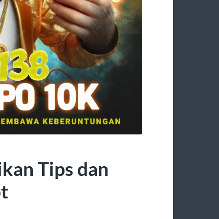
ikan Tips dan
t