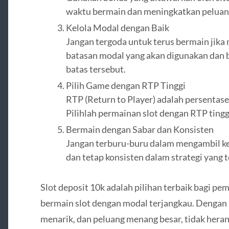
waktu bermain dan meningkatkan pelua
Kelola Modal dengan Baik
Jangan tergoda untuk terus bermain jika
batasan modal yang akan digunakan dan 
batas tersebut.
Pilih Game dengan RTP Tinggi
RTP (Return to Player) adalah persentas
Pilihlah permainan slot dengan RTP tingg
Bermain dengan Sabar dan Konsisten
Jangan terburu-buru dalam mengambil k
dan tetap konsisten dalam strategi yang 
Slot deposit 10k adalah pilihan terbaik bagi p
bermain slot dengan modal terjangkau. Dengan
menarik, dan peluang menang besar, tidak heran 