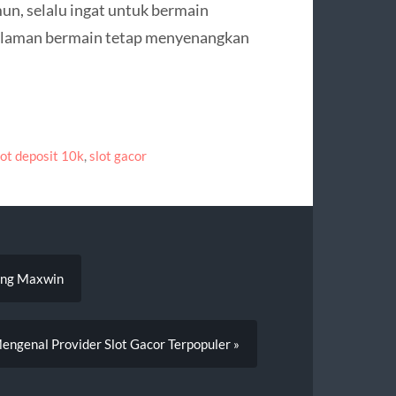
un, selalu ingat untuk bermain
galaman bermain tetap menyenangkan
lot deposit 10k
,
slot gacor
pang Maxwin
engenal Provider Slot Gacor Terpopuler »