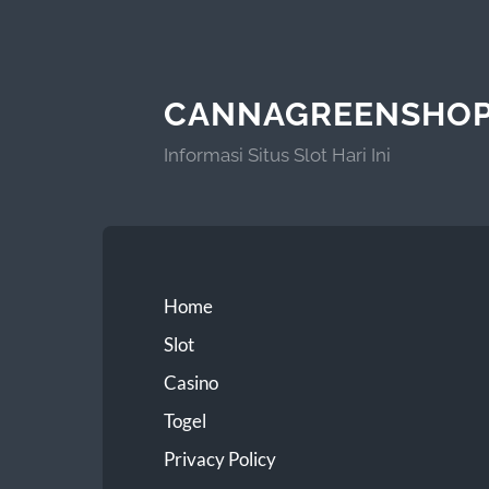
CANNAGREENSHO
Informasi Situs Slot Hari Ini
Home
Slot
Casino
Togel
Privacy Policy