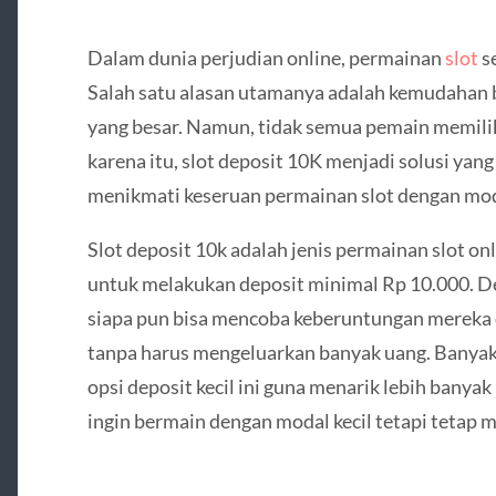
Dalam dunia perjudian online, permainan
slot
s
Salah satu alasan utamanya adalah kemudahan
yang besar. Namun, tidak semua pemain memili
karena itu, slot deposit 10K menjadi solusi yang
menikmati keseruan permainan slot dengan mod
Slot deposit 10k adalah jenis permainan slot 
untuk melakukan deposit minimal Rp 10.000. De
siapa pun bisa mencoba keberuntungan mereka d
tanpa harus mengeluarkan banyak uang. Banyak 
opsi deposit kecil ini guna menarik lebih banya
ingin bermain dengan modal kecil tetapi tetap 