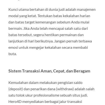
Kunci utama bertahan di dunia judi adalah manajemen
modal yang ketat. Tentukan batas kekalahan harian
dan batas target kemenangan sebelum Anda mulai
bermain. Jika Anda telah mencapai salah satu dari
batas tersebut, segera hentikan permainan dan
lanjutkan di hari berikutnya. Jangan pernah terbawa
emosi untuk mengejar kekalahan secara membabi
buta.
Sistem Transaksi Aman, Cepat, dan Beragam
Kemudahan dalam melakukan pengisian saldo
(deposit) dan penarikan dana (withdraw) adalah salah
satu tolok ukur profesionalisme sebuah situs judi.
Hero4D menyediakan berbagai jalur transaksi