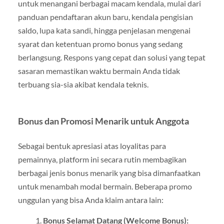
untuk menangani berbagai macam kendala, mulai dari
panduan pendaftaran akun baru, kendala pengisian
saldo, lupa kata sandi, hingga penjelasan mengenai
syarat dan ketentuan promo bonus yang sedang
berlangsung. Respons yang cepat dan solusi yang tepat
sasaran memastikan waktu bermain Anda tidak
terbuang sia-sia akibat kendala teknis.
Bonus dan Promosi Menarik untuk Anggota
Sebagai bentuk apresiasi atas loyalitas para
pemainnya, platform ini secara rutin membagikan
berbagai jenis bonus menarik yang bisa dimanfaatkan
untuk menambah modal bermain. Beberapa promo
unggulan yang bisa Anda klaim antara lain:
Bonus Selamat Datang (Welcome Bonus):