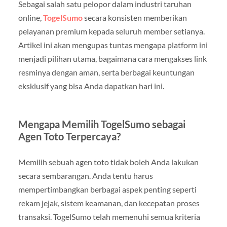
Sebagai salah satu pelopor dalam industri taruhan
online,
TogelSumo
secara konsisten memberikan
pelayanan premium kepada seluruh member setianya.
Artikel ini akan mengupas tuntas mengapa platform ini
menjadi pilihan utama, bagaimana cara mengakses link
resminya dengan aman, serta berbagai keuntungan
eksklusif yang bisa Anda dapatkan hari ini.
Mengapa Memilih TogelSumo sebagai
Agen Toto Terpercaya?
Memilih sebuah agen toto tidak boleh Anda lakukan
secara sembarangan. Anda tentu harus
mempertimbangkan berbagai aspek penting seperti
rekam jejak, sistem keamanan, dan kecepatan proses
transaksi. TogelSumo telah memenuhi semua kriteria