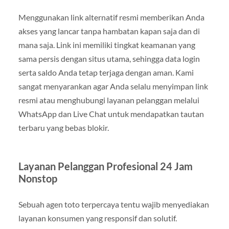
Menggunakan link alternatif resmi memberikan Anda
akses yang lancar tanpa hambatan kapan saja dan di
mana saja. Link ini memiliki tingkat keamanan yang
sama persis dengan situs utama, sehingga data login
serta saldo Anda tetap terjaga dengan aman. Kami
sangat menyarankan agar Anda selalu menyimpan link
resmi atau menghubungi layanan pelanggan melalui
WhatsApp dan Live Chat untuk mendapatkan tautan
terbaru yang bebas blokir.
Layanan Pelanggan Profesional 24 Jam
Nonstop
Sebuah agen toto terpercaya tentu wajib menyediakan
layanan konsumen yang responsif dan solutif.