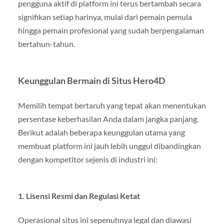
pengguna aktif di platform ini terus bertambah secara
signifikan setiap harinya, mulai dari pemain pemula
hingga pemain profesional yang sudah berpengalaman
bertahun-tahun.
Keunggulan Bermain di Situs Hero4D
Memilih tempat bertaruh yang tepat akan menentukan
persentase keberhasilan Anda dalam jangka panjang.
Berikut adalah beberapa keunggulan utama yang
membuat platform ini jauh lebih unggul dibandingkan
dengan kompetitor sejenis di industri ini:
1. Lisensi Resmi dan Regulasi Ketat
Operasional situs ini sepenuhnya legal dan diawasi