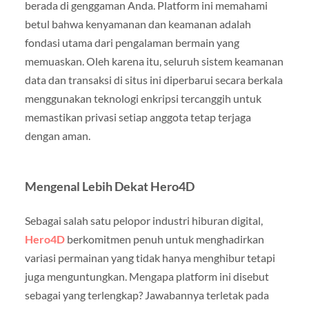
berada di genggaman Anda. Platform ini memahami
betul bahwa kenyamanan dan keamanan adalah
fondasi utama dari pengalaman bermain yang
memuaskan. Oleh karena itu, seluruh sistem keamanan
data dan transaksi di situs ini diperbarui secara berkala
menggunakan teknologi enkripsi tercanggih untuk
memastikan privasi setiap anggota tetap terjaga
dengan aman.
Mengenal Lebih Dekat Hero4D
Sebagai salah satu pelopor industri hiburan digital,
Hero4D
berkomitmen penuh untuk menghadirkan
variasi permainan yang tidak hanya menghibur tetapi
juga menguntungkan. Mengapa platform ini disebut
sebagai yang terlengkap? Jawabannya terletak pada