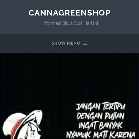
CANNAGREENSHOP
Informasi Situs Slot Hari Ini
SHOW MENU