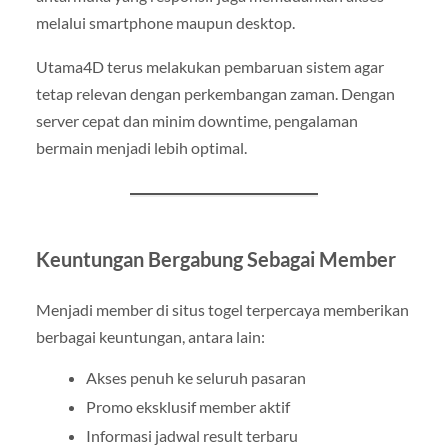
melalui smartphone maupun desktop.
Utama4D terus melakukan pembaruan sistem agar
tetap relevan dengan perkembangan zaman. Dengan
server cepat dan minim downtime, pengalaman
bermain menjadi lebih optimal.
Keuntungan Bergabung Sebagai Member
Menjadi member di situs togel terpercaya memberikan
berbagai keuntungan, antara lain:
Akses penuh ke seluruh pasaran
Promo eksklusif member aktif
Informasi jadwal result terbaru