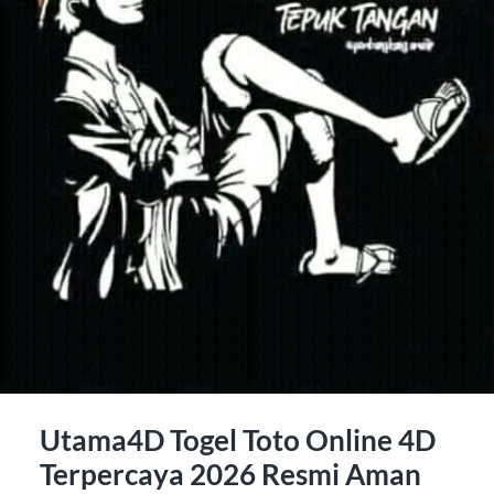
Utama4D Togel Toto Online 4D
Terpercaya 2026 Resmi Aman