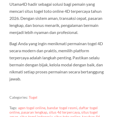
Utama4D hadir sebagai solusi bagi pemain yang
mencari situs togel toto online 4D terpercaya tahun
2026. Dengan sistem aman, transaksi cepat, pasaran
lengkap, dan bonus menarik, pengalaman bermain
menjadi lebih nyaman dan profesional.
Bagi Anda yang ingin menikmati permainan togel 4D
secara modern dan praktis, memilih platform
terpercaya adalah langkah penting. Pastikan selalu
bermain dengan bijak, kelola modal dengan baik, dan
nikmati setiap proses permainan secara bertanggung
jawab.
Categories:
Togel
Tags:
agen togel online
,
bandar togel resmi
,
daftar togel
online
,
pasaran lengkap
,
situs 4d terpercaya
,
situs togel
aman
,
situs togel indonesia
,
situs toto online
,
taruhan 4d
,