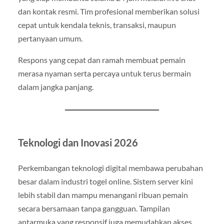
dan kontak resmi. Tim profesional memberikan solusi
cepat untuk kendala teknis, transaksi, maupun
pertanyaan umum.
Respons yang cepat dan ramah membuat pemain
merasa nyaman serta percaya untuk terus bermain
dalam jangka panjang.
Teknologi dan Inovasi 2026
Perkembangan teknologi digital membawa perubahan
besar dalam industri togel online. Sistem server kini
lebih stabil dan mampu menangani ribuan pemain
secara bersamaan tanpa gangguan. Tampilan
antarmuka yang responsif juga memudahkan akses