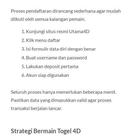
Proses pendaftaran dirancang sederhana agar mudah
diikuti oleh semua kalangan pemain.
Kunjungi situs resmi Utama4D
Klik menu daftar
Isi formulir data diri dengan benar
Buat username dan password
Lakukan deposit pertama
Akun siap digunakan
Seluruh proses hanya memerlukan beberapa menit.
Pastikan data yang dimasukkan valid agar proses
transaksi berjalan lancar.
Strategi Bermain Togel 4D