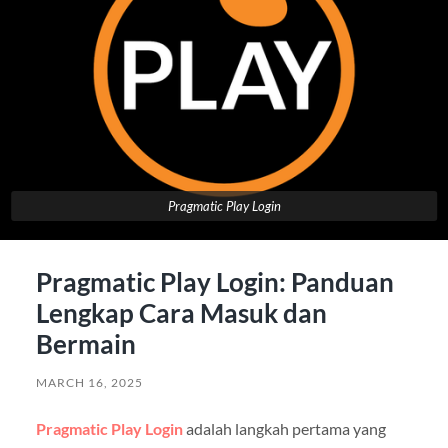
Pragmatic Play Login
Pragmatic Play Login: Panduan
Lengkap Cara Masuk dan
Bermain
MARCH 16, 2025
Pragmatic Play Login
adalah langkah pertama yang