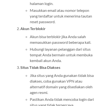
halaman login.
Masukkan email atau nomor telepon
yang terdaftar untuk menerima tautan
reset password.
Akun Terblokir
Akun bisa terblokir jika Anda salah
memasukkan password beberapa kali.
Hubungi layanan pelanggan dari situs
tempat Anda bermain untuk membuka
kembali akun Anda.
Situs Tidak Bisa Diakses
Jika situs yang Anda gunakan tidak bisa
diakses, coba gunakan VPN atau
alternatif domain yang disediakan oleh
agen resmi.
Pastikan Anda tidak mencoba login dari
situs yang tidak terpercaya.