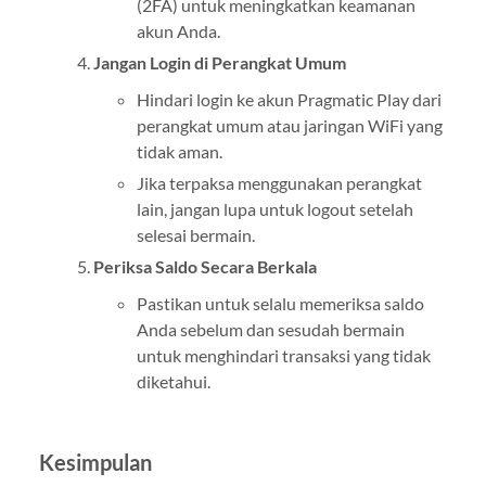
(2FA) untuk meningkatkan keamanan
akun Anda.
Jangan Login di Perangkat Umum
Hindari login ke akun Pragmatic Play dari
perangkat umum atau jaringan WiFi yang
tidak aman.
Jika terpaksa menggunakan perangkat
lain, jangan lupa untuk logout setelah
selesai bermain.
Periksa Saldo Secara Berkala
Pastikan untuk selalu memeriksa saldo
Anda sebelum dan sesudah bermain
untuk menghindari transaksi yang tidak
diketahui.
Kesimpulan