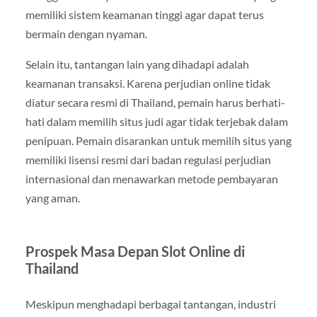
memiliki sistem keamanan tinggi agar dapat terus
bermain dengan nyaman.
Selain itu, tantangan lain yang dihadapi adalah
keamanan transaksi. Karena perjudian online tidak
diatur secara resmi di Thailand, pemain harus berhati-
hati dalam memilih situs judi agar tidak terjebak dalam
penipuan. Pemain disarankan untuk memilih situs yang
memiliki lisensi resmi dari badan regulasi perjudian
internasional dan menawarkan metode pembayaran
yang aman.
Prospek Masa Depan Slot Online di
Thailand
Meskipun menghadapi berbagai tantangan, industri