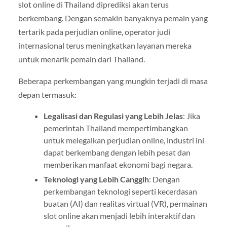
slot online di Thailand diprediksi akan terus
berkembang. Dengan semakin banyaknya pemain yang
tertarik pada perjudian online, operator judi
internasional terus meningkatkan layanan mereka
untuk menarik pemain dari Thailand.
Beberapa perkembangan yang mungkin terjadi di masa
depan termasuk:
Legalisasi dan Regulasi yang Lebih Jelas
: Jika
pemerintah Thailand mempertimbangkan
untuk melegalkan perjudian online, industri ini
dapat berkembang dengan lebih pesat dan
memberikan manfaat ekonomi bagi negara.
Teknologi yang Lebih Canggih
: Dengan
perkembangan teknologi seperti kecerdasan
buatan (AI) dan realitas virtual (VR), permainan
slot online akan menjadi lebih interaktif dan