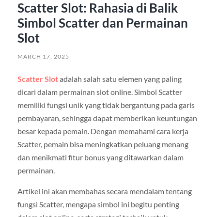
Scatter Slot: Rahasia di Balik
Simbol Scatter dan Permainan
Slot
MARCH 17, 2025
Scatter Slot
adalah salah satu elemen yang paling
dicari dalam permainan slot online. Simbol Scatter
memiliki fungsi unik yang tidak bergantung pada garis
pembayaran, sehingga dapat memberikan keuntungan
besar kepada pemain. Dengan memahami cara kerja
Scatter, pemain bisa meningkatkan peluang menang
dan menikmati fitur bonus yang ditawarkan dalam
permainan.
Artikel ini akan membahas secara mendalam tentang
fungsi Scatter, mengapa simbol ini begitu penting