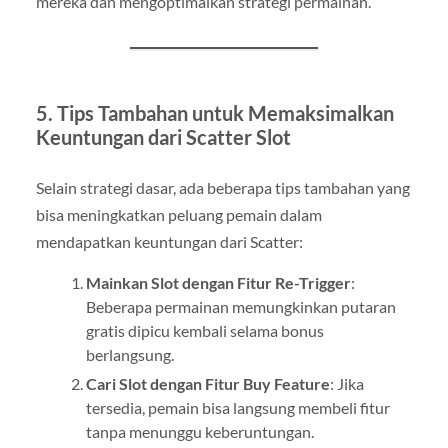
mereka dan mengoptimalkan strategi permainan.
5. Tips Tambahan untuk Memaksimalkan
Keuntungan dari Scatter Slot
Selain strategi dasar, ada beberapa tips tambahan yang
bisa meningkatkan peluang pemain dalam
mendapatkan keuntungan dari Scatter:
Mainkan Slot dengan Fitur Re-Trigger
:
Beberapa permainan memungkinkan putaran
gratis dipicu kembali selama bonus
berlangsung.
Cari Slot dengan Fitur Buy Feature
: Jika
tersedia, pemain bisa langsung membeli fitur
tanpa menunggu keberuntungan.