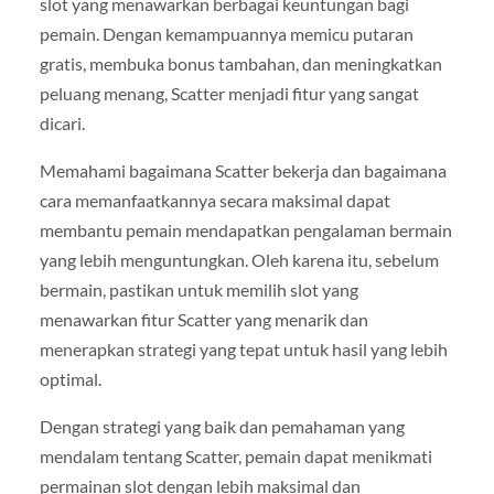
slot yang menawarkan berbagai keuntungan bagi
pemain. Dengan kemampuannya memicu putaran
gratis, membuka bonus tambahan, dan meningkatkan
peluang menang, Scatter menjadi fitur yang sangat
dicari.
Memahami bagaimana Scatter bekerja dan bagaimana
cara memanfaatkannya secara maksimal dapat
membantu pemain mendapatkan pengalaman bermain
yang lebih menguntungkan. Oleh karena itu, sebelum
bermain, pastikan untuk memilih slot yang
menawarkan fitur Scatter yang menarik dan
menerapkan strategi yang tepat untuk hasil yang lebih
optimal.
Dengan strategi yang baik dan pemahaman yang
mendalam tentang Scatter, pemain dapat menikmati
permainan slot dengan lebih maksimal dan