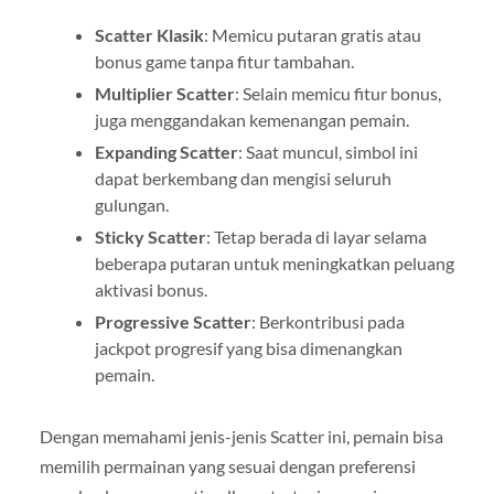
Scatter Klasik
: Memicu putaran gratis atau
bonus game tanpa fitur tambahan.
Multiplier Scatter
: Selain memicu fitur bonus,
juga menggandakan kemenangan pemain.
Expanding Scatter
: Saat muncul, simbol ini
dapat berkembang dan mengisi seluruh
gulungan.
Sticky Scatter
: Tetap berada di layar selama
beberapa putaran untuk meningkatkan peluang
aktivasi bonus.
Progressive Scatter
: Berkontribusi pada
jackpot progresif yang bisa dimenangkan
pemain.
Dengan memahami jenis-jenis Scatter ini, pemain bisa
memilih permainan yang sesuai dengan preferensi