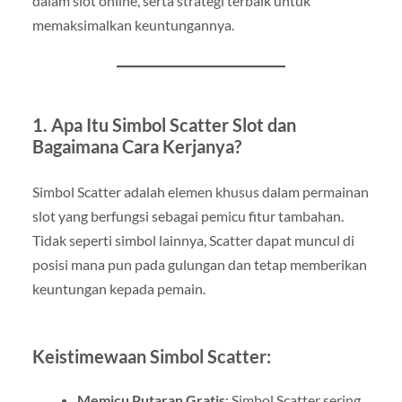
dalam slot online, serta strategi terbaik untuk
memaksimalkan keuntungannya.
1. Apa Itu Simbol Scatter Slot dan
Bagaimana Cara Kerjanya?
Simbol Scatter adalah elemen khusus dalam permainan
slot yang berfungsi sebagai pemicu fitur tambahan.
Tidak seperti simbol lainnya, Scatter dapat muncul di
posisi mana pun pada gulungan dan tetap memberikan
keuntungan kepada pemain.
Keistimewaan Simbol Scatter:
Memicu Putaran Gratis
: Simbol Scatter sering