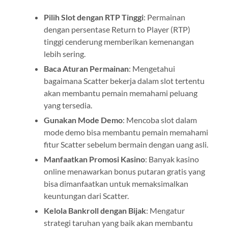
Pilih Slot dengan RTP Tinggi
: Permainan
dengan persentase Return to Player (RTP)
tinggi cenderung memberikan kemenangan
lebih sering.
Baca Aturan Permainan
: Mengetahui
bagaimana Scatter bekerja dalam slot tertentu
akan membantu pemain memahami peluang
yang tersedia.
Gunakan Mode Demo
: Mencoba slot dalam
mode demo bisa membantu pemain memahami
fitur Scatter sebelum bermain dengan uang asli.
Manfaatkan Promosi Kasino
: Banyak kasino
online menawarkan bonus putaran gratis yang
bisa dimanfaatkan untuk memaksimalkan
keuntungan dari Scatter.
Kelola Bankroll dengan Bijak
: Mengatur
strategi taruhan yang baik akan membantu