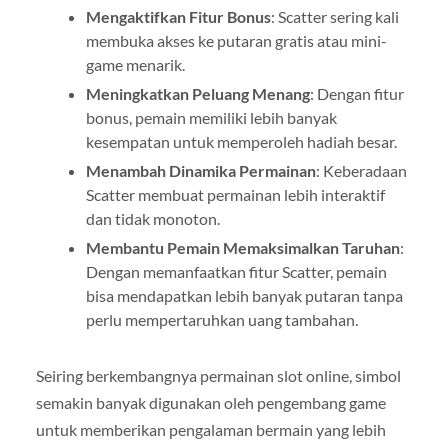
Mengaktifkan Fitur Bonus
: Scatter sering kali
membuka akses ke putaran gratis atau mini-
game menarik.
Meningkatkan Peluang Menang
: Dengan fitur
bonus, pemain memiliki lebih banyak
kesempatan untuk memperoleh hadiah besar.
Menambah Dinamika Permainan
: Keberadaan
Scatter membuat permainan lebih interaktif
dan tidak monoton.
Membantu Pemain Memaksimalkan Taruhan
:
Dengan memanfaatkan fitur Scatter, pemain
bisa mendapatkan lebih banyak putaran tanpa
perlu mempertaruhkan uang tambahan.
Seiring berkembangnya permainan slot online, simbol
semakin banyak digunakan oleh pengembang game
untuk memberikan pengalaman bermain yang lebih