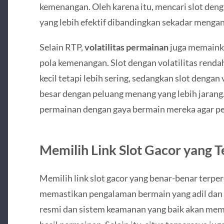
kemenangan. Oleh karena itu, mencari slot deng
yang lebih efektif dibandingkan sekadar mengan
Selain RTP,
volatilitas permainan
juga memaink
pola kemenangan. Slot dengan volatilitas ren
kecil tetapi lebih sering, sedangkan slot dengan
besar dengan peluang menang yang lebih jarang
permainan dengan gaya bermain mereka agar pe
Memilih Link Slot Gacor yang 
Memilih link slot gacor yang benar-benar terpe
memastikan pengalaman bermain yang adil dan a
resmi dan sistem keamanan yang baik akan mem