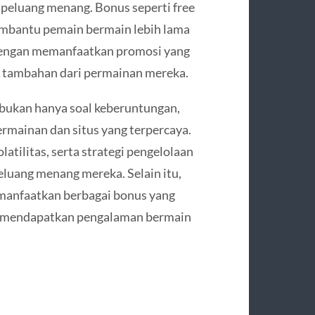
peluang menang. Bonus seperti free
embantu pemain bermain lebih lama
Dengan memanfaatkan promosi yang
 tambahan dari permainan mereka.
 bukan hanya soal keberuntungan,
ermainan dan situs yang terpercaya.
tilitas, serta strategi pengelolaan
luang menang mereka. Selain itu,
manfaatkan berbagai bonus yang
tuk mendapatkan pengalaman bermain