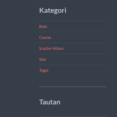
Kategori
Bola
Casino
Scatter Hitam
Slot
Togel
Tautan