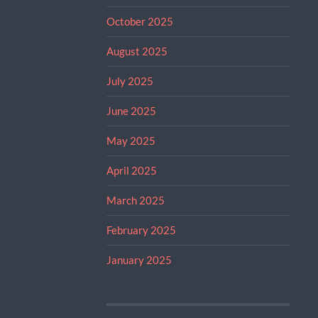
October 2025
August 2025
July 2025
June 2025
May 2025
April 2025
March 2025
February 2025
January 2025