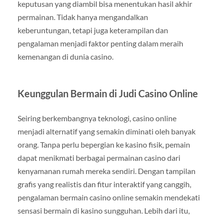
keputusan yang diambil bisa menentukan hasil akhir
permainan. Tidak hanya mengandalkan
keberuntungan, tetapi juga keterampilan dan
pengalaman menjadi faktor penting dalam meraih
kemenangan di dunia casino.
Keunggulan Bermain di Judi Casino Online
Seiring berkembangnya teknologi, casino online
menjadi alternatif yang semakin diminati oleh banyak
orang. Tanpa perlu bepergian ke kasino fisik, pemain
dapat menikmati berbagai permainan casino dari
kenyamanan rumah mereka sendiri. Dengan tampilan
grafis yang realistis dan fitur interaktif yang canggih,
pengalaman bermain casino online semakin mendekati
sensasi bermain di kasino sungguhan. Lebih dari itu,