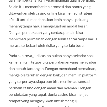
dan mempertahankan keseimbangan dalam bermain.
Selain itu, memanfaatkan promosi dan bonus yang
ditawarkan oleh casino online bisa menjadi strategi
efektif untuk mendapatkan lebih banyak peluang
menang tanpa harus mengeluarkan modal besar.
Dengan pendekatan yang cerdas, pemain bisa
menikmati permainan dengan lebih santai tanpa harus
merasa terbebani oleh risiko yang terlalu besar.
Pada akhirnya, judi casino bukan hanya sekadar soal
kemenangan, tetapi juga pengalaman yang menghibur
dan penuh tantangan. Dengan memahami permainan,
mengelola taruhan dengan baik, dan memilih platform
yang terpercaya, siapa pun bisa menikmati sensasi
bermain casino dengan aman dan nyaman. Dengan
pendekatan yang tepat, dunia casino bisa menjadi
tempat yang mengasyikkan untuk menguji