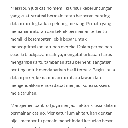
Meskipun judi casino memiliki unsur keberuntungan
yang kuat, strategi bermain tetap berperan penting
dalam meningkatkan peluang menang. Pemain yang
memahami aturan dan teknik permainan tertentu
memiliki kesempatan lebih besar untuk
mengoptimalkan taruhan mereka. Dalam permainan
seperti blackjack, misalnya, mengetahui kapan harus
mengambil kartu tambahan atau berhenti sangatlah
penting untuk mendapatkan hasil terbaik. Begitu pula
dalam poker, kemampuan membaca lawan dan
mengendalikan emosi dapat menjadi kunci sukses di
meja taruhan.
Manajemen bankroll juga menjadi faktor krusial dalam
permainan casino. Mengatur jumlah taruhan dengan
bijak membantu pemain menghindari kerugian besar