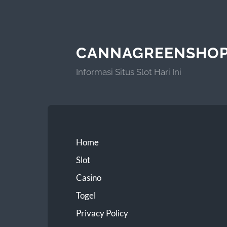
CANNAGREENSHO
Informasi Situs Slot Hari Ini
Home
Slot
Casino
Togel
Privacy Policy