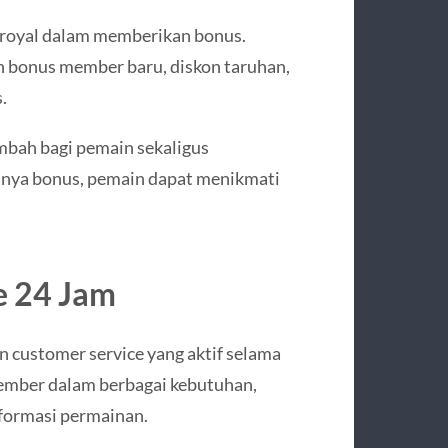
 royal dalam memberikan bonus.
in bonus member baru, diskon taruhan,
.
mbah bagi pemain sekaligus
nya bonus, pemain dapat menikmati
e 24 Jam
 customer service yang aktif selama
ember dalam berbagai kebutuhan,
informasi permainan.