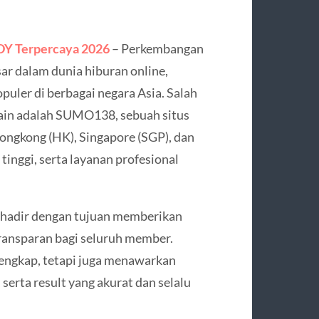
DY Terpercaya 2026
– Perkembangan
ar dalam dunia hiburan online,
uler di berbagai negara Asia. Salah
main adalah SUMO138, sebuah situs
ongkong (HK), Singapore (SGP), dan
inggi, serta layanan profesional
hadir dengan tujuan memberikan
ansparan bagi seluruh member.
lengkap, tetapi juga menawarkan
serta result yang akurat dan selalu