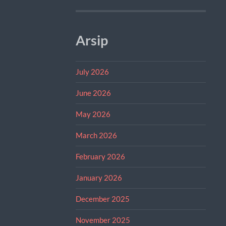
Arsip
July 2026
June 2026
May 2026
March 2026
February 2026
January 2026
December 2025
November 2025