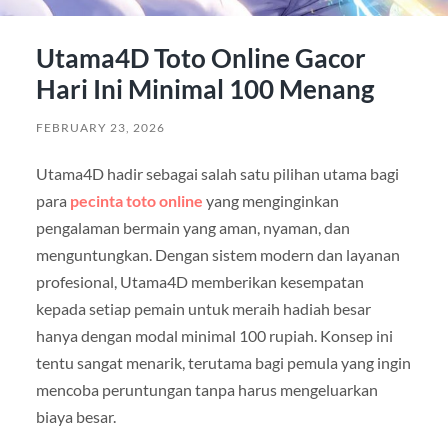
Utama4D Toto Online Gacor
Hari Ini Minimal 100 Menang
FEBRUARY 23, 2026
Utama4D hadir sebagai salah satu pilihan utama bagi
para
pecinta toto online
yang menginginkan
pengalaman bermain yang aman, nyaman, dan
menguntungkan. Dengan sistem modern dan layanan
profesional, Utama4D memberikan kesempatan
kepada setiap pemain untuk meraih hadiah besar
hanya dengan modal minimal 100 rupiah. Konsep ini
tentu sangat menarik, terutama bagi pemula yang ingin
mencoba peruntungan tanpa harus mengeluarkan
biaya besar.