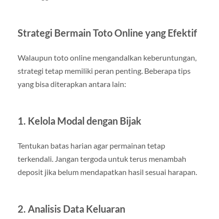
Strategi Bermain Toto Online yang Efektif
Walaupun toto online mengandalkan keberuntungan,
strategi tetap memiliki peran penting. Beberapa tips
yang bisa diterapkan antara lain:
1. Kelola Modal dengan Bijak
Tentukan batas harian agar permainan tetap
terkendali. Jangan tergoda untuk terus menambah
deposit jika belum mendapatkan hasil sesuai harapan.
2. Analisis Data Keluaran