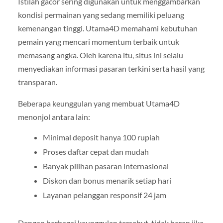
Istilah gacor sering digunakan untuk menggambarkan
kondisi permainan yang sedang memiliki peluang
kemenangan tinggi. Utama4D memahami kebutuhan
pemain yang mencari momentum terbaik untuk
memasang angka. Oleh karena itu, situs ini selalu
menyediakan informasi pasaran terkini serta hasil yang
transparan.
Beberapa keunggulan yang membuat Utama4D
menonjol antara lain:
Minimal deposit hanya 100 rupiah
Proses daftar cepat dan mudah
Banyak pilihan pasaran internasional
Diskon dan bonus menarik setiap hari
Layanan pelanggan responsif 24 jam
Dengan berbagai keunggulan tersebut, tidak heran jika