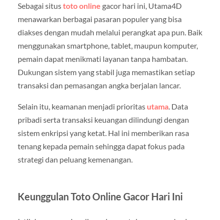
Sebagai situs
toto online
gacor hari ini, Utama4D
menawarkan berbagai pasaran populer yang bisa
diakses dengan mudah melalui perangkat apa pun. Baik
menggunakan smartphone, tablet, maupun komputer,
pemain dapat menikmati layanan tanpa hambatan.
Dukungan sistem yang stabil juga memastikan setiap
transaksi dan pemasangan angka berjalan lancar.
Selain itu, keamanan menjadi prioritas
utama
. Data
pribadi serta transaksi keuangan dilindungi dengan
sistem enkripsi yang ketat. Hal ini memberikan rasa
tenang kepada pemain sehingga dapat fokus pada
strategi dan peluang kemenangan.
Keunggulan Toto Online Gacor Hari Ini