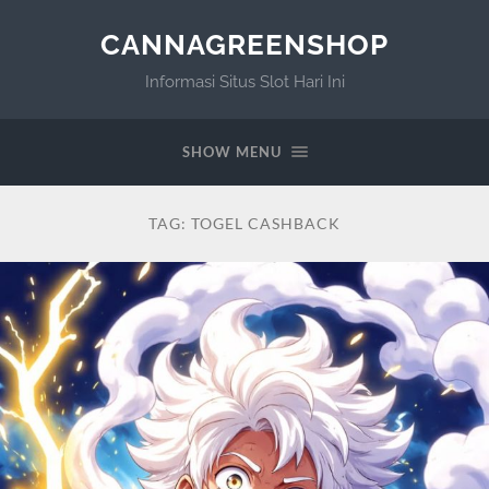
CANNAGREENSHOP
Informasi Situs Slot Hari Ini
SHOW MENU
TAG:
TOGEL CASHBACK