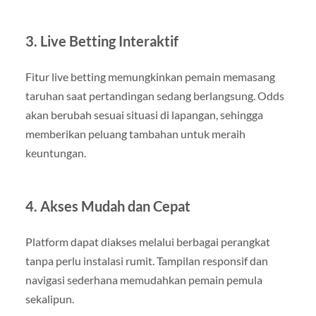
3. Live Betting Interaktif
Fitur live betting memungkinkan pemain memasang
taruhan saat pertandingan sedang berlangsung. Odds
akan berubah sesuai situasi di lapangan, sehingga
memberikan peluang tambahan untuk meraih
keuntungan.
4. Akses Mudah dan Cepat
Platform dapat diakses melalui berbagai perangkat
tanpa perlu instalasi rumit. Tampilan responsif dan
navigasi sederhana memudahkan pemain pemula
sekalipun.