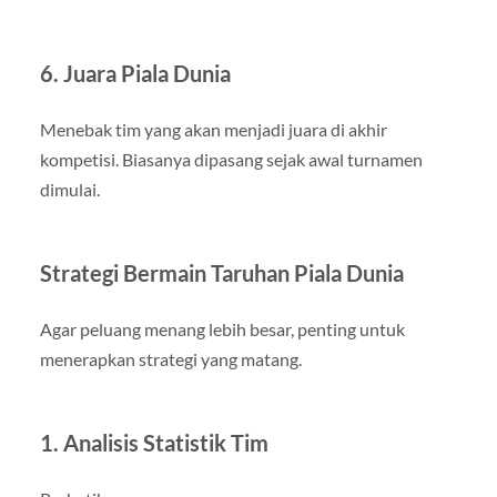
6. Juara Piala Dunia
Menebak tim yang akan menjadi juara di akhir
kompetisi. Biasanya dipasang sejak awal turnamen
dimulai.
Strategi Bermain Taruhan Piala Dunia
Agar peluang menang lebih besar, penting untuk
menerapkan strategi yang matang.
1. Analisis Statistik Tim