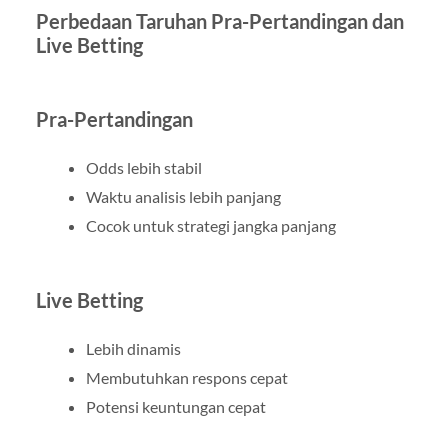
Perbedaan Taruhan Pra-Pertandingan dan
Live Betting
Pra-Pertandingan
Odds lebih stabil
Waktu analisis lebih panjang
Cocok untuk strategi jangka panjang
Live Betting
Lebih dinamis
Membutuhkan respons cepat
Potensi keuntungan cepat