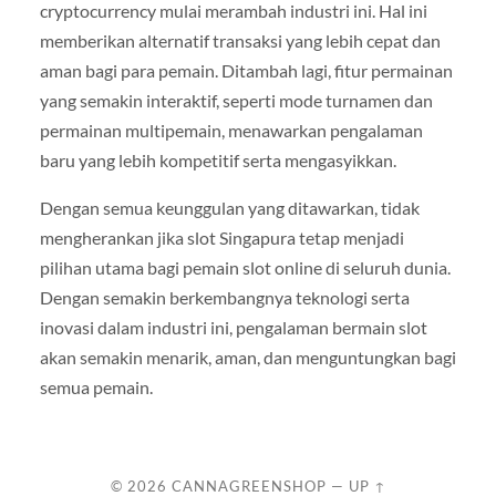
cryptocurrency mulai merambah industri ini. Hal ini
memberikan alternatif transaksi yang lebih cepat dan
aman bagi para pemain. Ditambah lagi, fitur permainan
yang semakin interaktif, seperti mode turnamen dan
permainan multipemain, menawarkan pengalaman
baru yang lebih kompetitif serta mengasyikkan.
Dengan semua keunggulan yang ditawarkan, tidak
mengherankan jika slot Singapura tetap menjadi
pilihan utama bagi pemain slot online di seluruh dunia.
Dengan semakin berkembangnya teknologi serta
inovasi dalam industri ini, pengalaman bermain slot
akan semakin menarik, aman, dan menguntungkan bagi
semua pemain.
© 2026
CANNAGREENSHOP
—
UP ↑