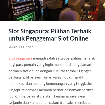
Slot Singapura: Pilihan Terbaik
untuk Penggemar Slot Online
MARCH 11, 2025
Slot Singapura
menjadi salah satu opsi paling menarik
bagi para pemain yang ingin menikmati pengalaman
bermain slot online dengan kualitas terbaik. Dengan
berbagai pilihan permainan yang inovatif, grafik
memukau, dan peluang kemenangan yang tinggi, slot
Singapura berhasil menarik perhatian banyak pecinta
judi online. Selain itu, sistem keamanannya yang
terjamin dan kemudahan dalam transaksi membuat