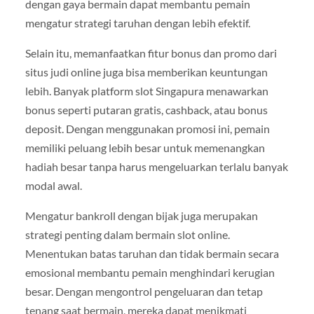
dengan gaya bermain dapat membantu pemain
mengatur strategi taruhan dengan lebih efektif.
Selain itu, memanfaatkan fitur bonus dan promo dari
situs judi online juga bisa memberikan keuntungan
lebih. Banyak platform slot Singapura menawarkan
bonus seperti putaran gratis, cashback, atau bonus
deposit. Dengan menggunakan promosi ini, pemain
memiliki peluang lebih besar untuk memenangkan
hadiah besar tanpa harus mengeluarkan terlalu banyak
modal awal.
Mengatur bankroll dengan bijak juga merupakan
strategi penting dalam bermain slot online.
Menentukan batas taruhan dan tidak bermain secara
emosional membantu pemain menghindari kerugian
besar. Dengan mengontrol pengeluaran dan tetap
tenang saat bermain, mereka dapat menikmati