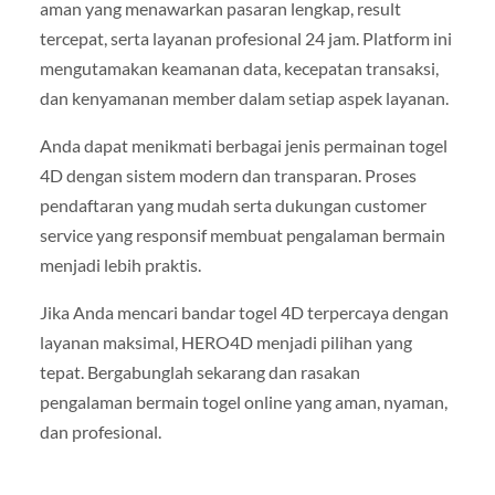
aman yang menawarkan pasaran lengkap, result
tercepat, serta layanan profesional 24 jam. Platform ini
mengutamakan keamanan data, kecepatan transaksi,
dan kenyamanan member dalam setiap aspek layanan.
Anda dapat menikmati berbagai jenis permainan togel
4D dengan sistem modern dan transparan. Proses
pendaftaran yang mudah serta dukungan customer
service yang responsif membuat pengalaman bermain
menjadi lebih praktis.
Jika Anda mencari bandar togel 4D terpercaya dengan
layanan maksimal, HERO4D menjadi pilihan yang
tepat. Bergabunglah sekarang dan rasakan
pengalaman bermain togel online yang aman, nyaman,
dan profesional.