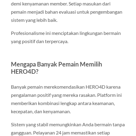
demi kenyamanan member. Setiap masukan dari
pemain menjadi bahan evaluasi untuk pengembangan
sistem yang lebih baik.
Profesionalisme ini menciptakan lingkungan bermain
yang positif dan terpercaya.
Mengapa Banyak Pemain Memilih
HERO4D?
Banyak pemain merekomendasikan HERO4D karena
pengalaman positif yang mereka rasakan. Platform ini
memberikan kombinasi lengkap antara keamanan,
kecepatan, dan kenyamanan.
Sistem yang stabil memungkinkan Anda bermain tanpa
gangguan. Pelayanan 24 jam memastikan setiap