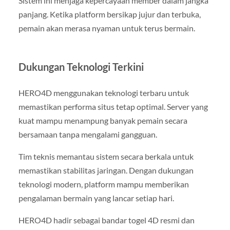
Sistem ini menjaga kepercayaan member dalam jangka
panjang. Ketika platform bersikap jujur dan terbuka,
pemain akan merasa nyaman untuk terus bermain.
Dukungan Teknologi Terkini
HERO4D menggunakan teknologi terbaru untuk
memastikan performa situs tetap optimal. Server yang
kuat mampu menampung banyak pemain secara
bersamaan tanpa mengalami gangguan.
Tim teknis memantau sistem secara berkala untuk
memastikan stabilitas jaringan. Dengan dukungan
teknologi modern, platform mampu memberikan
pengalaman bermain yang lancar setiap hari.
HERO4D hadir sebagai bandar togel 4D resmi dan