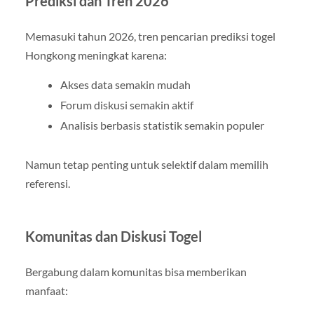
Prediksi dan Tren 2026
Memasuki tahun 2026, tren pencarian prediksi togel
Hongkong meningkat karena:
Akses data semakin mudah
Forum diskusi semakin aktif
Analisis berbasis statistik semakin populer
Namun tetap penting untuk selektif dalam memilih
referensi.
Komunitas dan Diskusi Togel
Bergabung dalam komunitas bisa memberikan
manfaat: