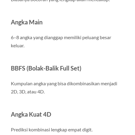
Angka Main
6–8 angka yang dianggap memiliki peluang besar
keluar.
BBFS (Bolak-Balik Full Set)
Kumpulan angka yang bisa dikombinasikan menjadi
2D, 3D, atau 4D.
Angka Kuat 4D
Prediksi kombinasi lengkap empat digit.