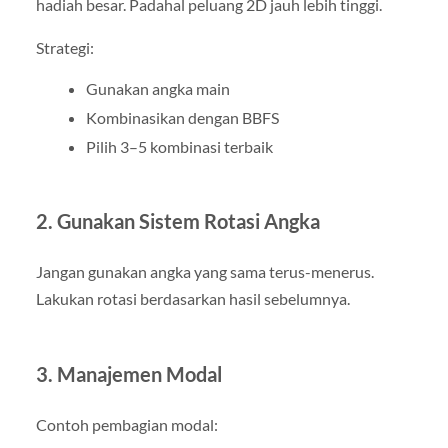
hadiah besar. Padahal peluang 2D jauh lebih tinggi.
Strategi:
Gunakan angka main
Kombinasikan dengan BBFS
Pilih 3–5 kombinasi terbaik
2. Gunakan Sistem Rotasi Angka
Jangan gunakan angka yang sama terus-menerus.
Lakukan rotasi berdasarkan hasil sebelumnya.
3. Manajemen Modal
Contoh pembagian modal: