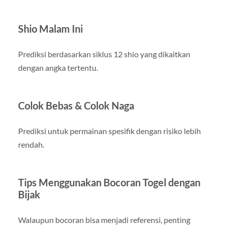
Shio Malam Ini
Prediksi berdasarkan siklus 12 shio yang dikaitkan
dengan angka tertentu.
Colok Bebas & Colok Naga
Prediksi untuk permainan spesifik dengan risiko lebih
rendah.
Tips Menggunakan Bocoran Togel dengan
Bijak
Walaupun bocoran bisa menjadi referensi, penting