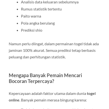
Analisis data keluaran sebelumnya
Rumus statistik tertentu
Paito warna
Pola angka berulang
Prediksi shio
Namun perlu diingat, dalam permainan togel tidak ada
jaminan 100% akurat. Semua prediksi tetap berbasis
peluang dan perhitungan statistik.
Mengapa Banyak Pemain Mencari
Bocoran Terpercaya?
Kepercayaan adalah faktor utama dalam dunia
togel
online
. Banyak pemain merasa bingung karena: