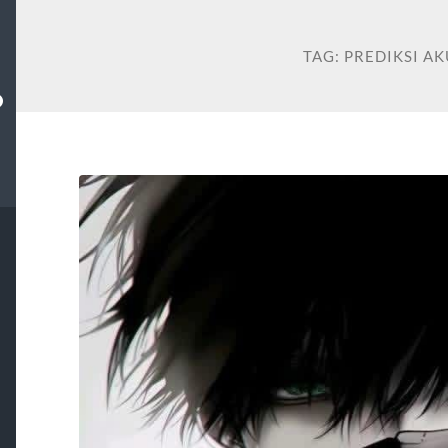
TAG:
PREDIKSI A
P