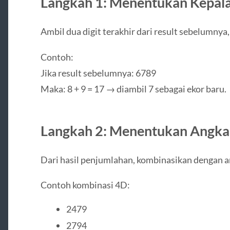
Langkah 1: Menentukan Kepala
Ambil dua digit terakhir dari result sebelumnya,
Contoh:
Jika result sebelumnya: 6789
Maka: 8 + 9 = 17 → diambil 7 sebagai ekor baru.
Langkah 2: Menentukan Angka
Dari hasil penjumlahan, kombinasikan dengan a
Contoh kombinasi 4D:
2479
2794