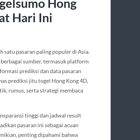
Togelsumo Hong
t Hari Ini
h satu pasaran paling populer di Asia.
 berbagai sumber, termasuk platform
formasi prediksi dan data pasaran
has prediksi jitu togel Hong Kong 4D,
tik, rumus, serta strategi membaca
nsparansi tinggi dan jadwal result
adikan pasaran ini sebagai acuan
mikian, penting dipahami bahwa