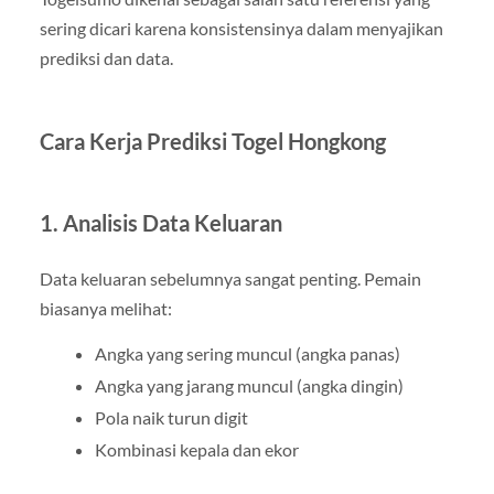
sering dicari karena konsistensinya dalam menyajikan
prediksi dan data.
Cara Kerja Prediksi Togel Hongkong
1. Analisis Data Keluaran
Data keluaran sebelumnya sangat penting. Pemain
biasanya melihat:
Angka yang sering muncul (angka panas)
Angka yang jarang muncul (angka dingin)
Pola naik turun digit
Kombinasi kepala dan ekor