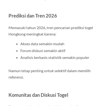
Prediksi dan Tren 2026
Memasuki tahun 2026, tren pencarian prediksi togel
Hongkong meningkat karena:
Akses data semakin mudah
Forum diskusi semakin aktif
Analisis berbasis statistik semakin populer
Namun tetap penting untuk selektif dalam memilih
referensi.
Komunitas dan Diskusi Togel