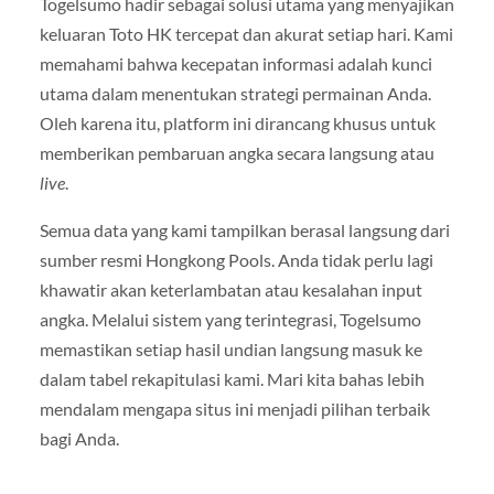
Togelsumo hadir sebagai solusi utama yang menyajikan
keluaran Toto HK tercepat dan akurat setiap hari. Kami
memahami bahwa kecepatan informasi adalah kunci
utama dalam menentukan strategi permainan Anda.
Oleh karena itu, platform ini dirancang khusus untuk
memberikan pembaruan angka secara langsung atau
live
.
Semua data yang kami tampilkan berasal langsung dari
sumber resmi Hongkong Pools. Anda tidak perlu lagi
khawatir akan keterlambatan atau kesalahan input
angka. Melalui sistem yang terintegrasi, Togelsumo
memastikan setiap hasil undian langsung masuk ke
dalam tabel rekapitulasi kami. Mari kita bahas lebih
mendalam mengapa situs ini menjadi pilihan terbaik
bagi Anda.