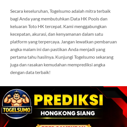
Secara keseluruhan, Togelsumo adalah mitra terbaik
bagi Anda yang membutuhkan Data HK Pools dan
keluaran Toto HK tercepat. Kami menggabungkan
kecepatan, akurasi, dan kenyamanan dalam satu
platform yang terpercaya. Jangan lewatkan pembaruan
angka malam ini dan pastikan Anda menjadi yang
pertama tahu hasilnya. Kunjungi Togelsumo sekarang
juga dan rasakan kemudahan memprediksi angka
dengan data terbaik!