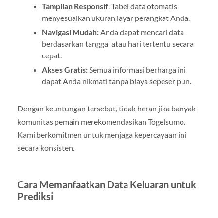
Tampilan Responsif:
Tabel data otomatis
menyesuaikan ukuran layar perangkat Anda.
Navigasi Mudah:
Anda dapat mencari data
berdasarkan tanggal atau hari tertentu secara
cepat.
Akses Gratis:
Semua informasi berharga ini
dapat Anda nikmati tanpa biaya sepeser pun.
Dengan keuntungan tersebut, tidak heran jika banyak
komunitas pemain merekomendasikan Togelsumo.
Kami berkomitmen untuk menjaga kepercayaan ini
secara konsisten.
Cara Memanfaatkan Data Keluaran untuk
Prediksi