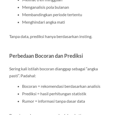
Menganalisis pola bulanan
Membandingkan periode tertentu
Menghindari angka mati
Tanpa data, prediksi hanya berdasarkan insting.
Perbedaan Bocoran dan Prediksi
Sering kali istilah bocoran dianggap sebagai “angka
pasti”. Padahal:
Bocoran = rekomendasi berdasarkan analisis
Prediksi = hasil perhitungan statistik
Rumor = informasi tanpa dasar data