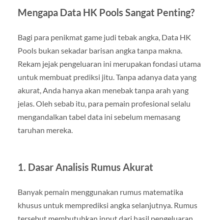
Mengapa Data HK Pools Sangat Penting?
Bagi para penikmat game judi tebak angka, Data HK
Pools bukan sekadar barisan angka tanpa makna.
Rekam jejak pengeluaran ini merupakan fondasi utama
untuk membuat prediksi jitu. Tanpa adanya data yang
akurat, Anda hanya akan menebak tanpa arah yang
jelas. Oleh sebab itu, para pemain profesional selalu
mengandalkan tabel data ini sebelum memasang
taruhan mereka.
1. Dasar Analisis Rumus Akurat
Banyak pemain menggunakan rumus matematika
khusus untuk memprediksi angka selanjutnya. Rumus
tersebut membutuhkan input dari hasil pengeluaran