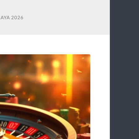
CAYA 2026