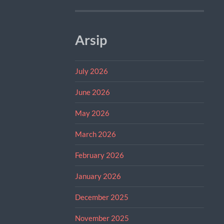
Arsip
July 2026
June 2026
May 2026
March 2026
February 2026
January 2026
December 2025
November 2025