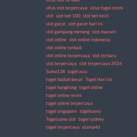
situs slot terpercaya
situs togel resmi
slot
slot bet 100
slot bet kecil
slot gacor
slot gacor hari ini
slot gampang menang
slot maxwin
slot online
slot online indonesia
slot online terbaik
slot online terpercaya
slot terbaru
slot terpercaya
slot terpercaya 2026
Sumo138
togel asia
togel hadiah besar
Togel Hari Ini
togel hongkong
togel online
togel online resmi
togel online terpercaya
togel singapore
togelsumo
Togelsumo slot
togel sydney
togel terpercaya
utama4d