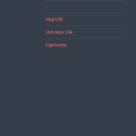
Muji138
slot depo 10k
togelsumo