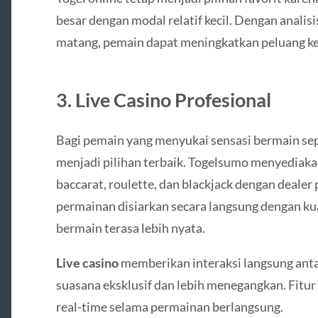
besar dengan modal relatif kecil. Dengan analisi
matang, pemain dapat meningkatkan peluang 
3. Live Casino Profesional
Bagi pemain yang menyukai sensasi bermain sepe
menjadi pilihan terbaik. Togelsumo menyediakan
baccarat, roulette, dan blackjack dengan deale
permainan disiarkan secara langsung dengan k
bermain terasa lebih nyata.
Live casino
memberikan interaksi langsung anta
suasana eksklusif dan lebih menegangkan. Fitu
real-time selama permainan berlangsung.