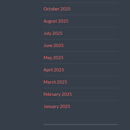
October 2025
August 2025
July 2025
June 2025
May 2025
April 2025
March 2025
February 2025
January 2025