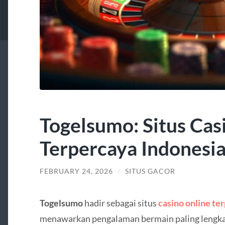
Togelsumo: Situs Cas
Terpercaya Indonesi
FEBRUARY 24, 2026
/
SITUS GACOR
Togelsumo
hadir sebagai situs
casino online te
menawarkan pengalaman bermain paling lengkap