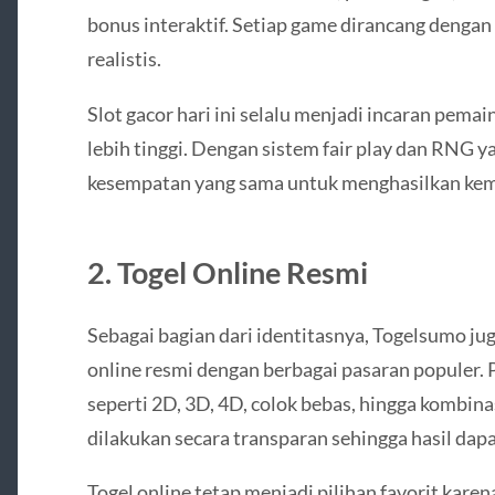
bonus interaktif. Setiap game dirancang dengan 
realistis.
Slot gacor hari ini selalu menjadi incaran pem
lebih tinggi. Dengan sistem fair play dan RNG ya
kesempatan yang sama untuk menghasilkan ke
2. Togel Online Resmi
Sebagai bagian dari identitasnya, Togelsumo j
online resmi dengan berbagai pasaran populer. 
seperti 2D, 3D, 4D, colok bebas, hingga kombin
dilakukan secara transparan sehingga hasil dapa
Togel online tetap menjadi pilihan favorit ka