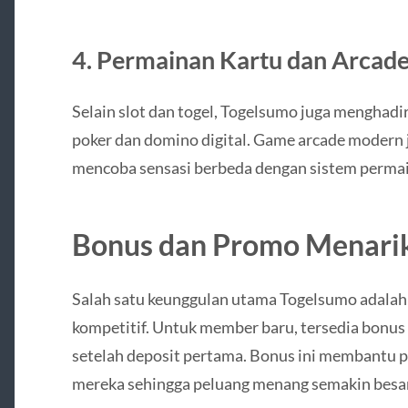
4. Permainan Kartu dan Arcad
Selain slot dan togel, Togelsumo juga menghadi
poker dan domino digital. Game arcade modern j
mencoba sensasi berbeda dengan sistem permai
Bonus dan Promo Menari
Salah satu keunggulan utama Togelsumo adalah
kompetitif. Untuk member baru, tersedia bonus
setelah deposit pertama. Bonus ini membantu
mereka sehingga peluang menang semakin besar