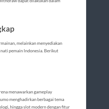
 withdraw dapat dilakukan dalam
gkap
permainan, melainkan menyediakan
nati pemain Indonesia. Berikut
karena menawarkan gameplay
lsumo menghadirkan berbagai tema
ologi, hingga slot modern dengan fitur