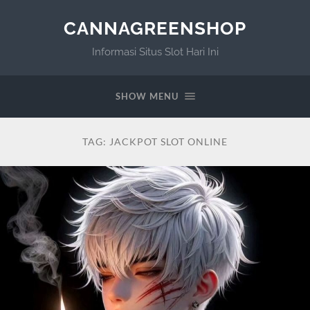
CANNAGREENSHOP
Informasi Situs Slot Hari Ini
SHOW MENU
TAG:
JACKPOT SLOT ONLINE