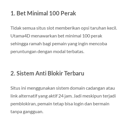
1. Bet Minimal 100 Perak
Tidak semua situs slot memberikan opsi taruhan kecil.
Utama4D menawarkan bet minimal 100 perak
sehingga ramah bagi pemain yang ingin mencoba
peruntungan dengan modal terbatas.
2. Sistem Anti Blokir Terbaru
Situs ini menggunakan sistem domain cadangan atau
link alternatif yang aktif 24 jam. Jadi meskipun terjadi
pemblokiran, pemain tetap bisa login dan bermain
tanpa gangguan.