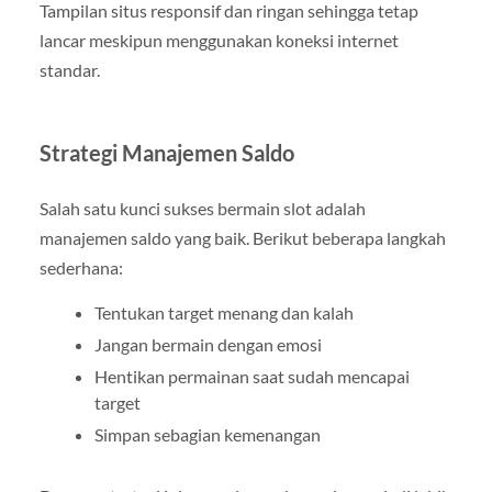
Tampilan situs responsif dan ringan sehingga tetap
lancar meskipun menggunakan koneksi internet
standar.
Strategi Manajemen Saldo
Salah satu kunci sukses bermain slot adalah
manajemen saldo yang baik. Berikut beberapa langkah
sederhana:
Tentukan target menang dan kalah
Jangan bermain dengan emosi
Hentikan permainan saat sudah mencapai
target
Simpan sebagian kemenangan