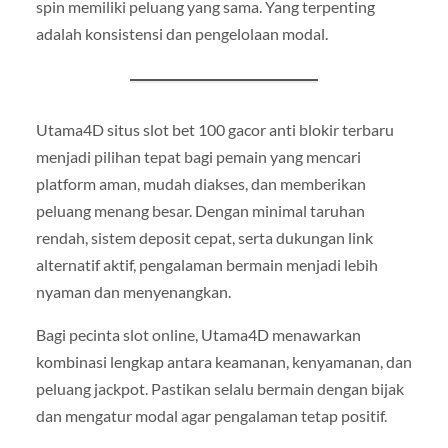
spin memiliki peluang yang sama. Yang terpenting
adalah konsistensi dan pengelolaan modal.
Utama4D situs slot bet 100 gacor anti blokir terbaru
menjadi pilihan tepat bagi pemain yang mencari
platform aman, mudah diakses, dan memberikan
peluang menang besar. Dengan minimal taruhan
rendah, sistem deposit cepat, serta dukungan link
alternatif aktif, pengalaman bermain menjadi lebih
nyaman dan menyenangkan.
Bagi pecinta slot online, Utama4D menawarkan
kombinasi lengkap antara keamanan, kenyamanan, dan
peluang jackpot. Pastikan selalu bermain dengan bijak
dan mengatur modal agar pengalaman tetap positif.