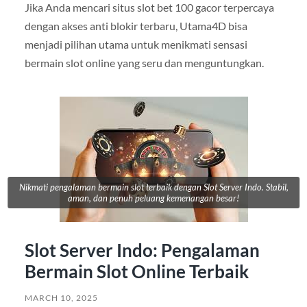
Jika Anda mencari situs slot bet 100 gacor terpercaya
dengan akses anti blokir terbaru, Utama4D bisa
menjadi pilihan utama untuk menikmati sensasi
bermain slot online yang seru dan menguntungkan.
Nikmati pengalaman bermain slot terbaik dengan Slot Server Indo. Stabil,
aman, dan penuh peluang kemenangan besar!
Slot Server Indo: Pengalaman
Bermain Slot Online Terbaik
MARCH 10, 2025