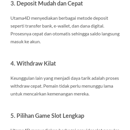
3. Deposit Mudah dan Cepat
Utama4D menyediakan berbagai metode deposit
seperti transfer bank, e-wallet, dan dana digital.
Prosesnya cepat dan otomatis sehingga saldo langsung
masuk ke akun.
4. Withdraw Kilat
Keunggulan lain yang menjadi daya tarik adalah proses
withdraw cepat. Pemain tidak perlu menunggu lama
untuk mencairkan kemenangan mereka.
5. Pilihan Game Slot Lengkap