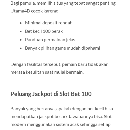
Bagi pemula, memilih situs yang tepat sangat penting.
Utama4D cocok karena:
Minimal deposit rendah
Bet kecil 100 perak
Panduan permainan jelas
Banyak pilihan game mudah dipahami
Dengan fasilitas tersebut, pemain baru tidak akan
merasa kesulitan saat mulai bermain.
Peluang Jackpot di Slot Bet 100
Banyak yang bertanya, apakah dengan bet kecil bisa
mendapatkan jackpot besar? Jawabannya bisa. Slot
modern menggunakan sistem acak sehingga setiap