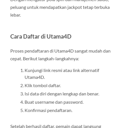
peluang untuk mendapatkan jackpot tetap terbuka
lebar.
Cara Daftar di Utama4D
Proses pendaftaran di Utama4D sangat mudah dan
cepat. Berikut langkah-langkahnya:
Kunjungi link resmi atau link alternatif
Utama4D.
Klik tombol daftar.
Isi data diri dengan lengkap dan benar.
Buat username dan password.
Konfirmasi pendaftaran.
Setelah berhasil daftar, pemain dapat langsung