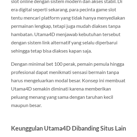
slot online dengan sistem modern dan akses stabil. Di
era digital seperti sekarang, para pecinta game slot
tentu mencari platform yang tidak hanya menyediakan
permainan lengkap, tetapi juga mudah diakses tanpa
hambatan. Utama4D menjawab kebutuhan tersebut
dengan sistem link alternatif yang selalu diperbarui
sehingga tetap bisa diakses kapan saja.
Dengan minimal bet 100 perak, pemain pemula hingga
profesional dapat menikmati sensasi bermain tanpa
harus mengeluarkan modal besar. Konsep ini membuat
Utama4D semakin diminati karena memberikan
peluang menang yang sama dengan taruhan kecil
maupun besar.
Keunggulan Utama4D Dibanding Situs Lain