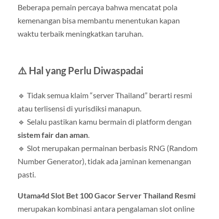
Beberapa pemain percaya bahwa mencatat pola
kemenangan bisa membantu menentukan kapan
waktu terbaik meningkatkan taruhan.
⚠️
Hal yang Perlu Diwaspadai
🔹 Tidak semua klaim “server Thailand” berarti resmi
atau terlisensi di yurisdiksi manapun.
🔹 Selalu pastikan kamu bermain di platform dengan
sistem fair dan aman
.
🔹 Slot merupakan permainan berbasis RNG (Random
Number Generator), tidak ada jaminan kemenangan
pasti.
Utama4d Slot Bet 100 Gacor Server Thailand Resmi
merupakan kombinasi antara pengalaman slot online