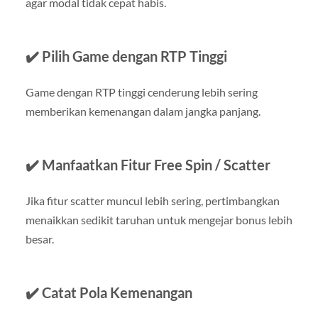
agar modal tidak cepat habis.
✔️
Pilih Game dengan RTP Tinggi
Game dengan RTP tinggi cenderung lebih sering
memberikan kemenangan dalam jangka panjang.
✔️
Manfaatkan Fitur Free Spin / Scatter
Jika fitur scatter muncul lebih sering, pertimbangkan
menaikkan sedikit taruhan untuk mengejar bonus lebih
besar.
✔️
Catat Pola Kemenangan