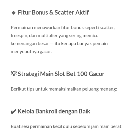
🔹
Fitur Bonus & Scatter Aktif
Permainan menawarkan fitur bonus seperti scatter,
freespin, dan multiplier yang sering memicu
kemenangan besar — itu kenapa banyak pemain
menyebutnya gacor.
💡
Strategi Main Slot Bet 100 Gacor
Berikut tips untuk memaksimalkan peluang menang:
✔️
Kelola Bankroll dengan Baik
Buat sesi permainan kecil dulu sebelum jam main berat