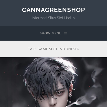
CANNAGREENSHOP
Informasi Situs Slot Hari Ini
SHOW MENU
TAG:
GAME SLOT INDONESIA