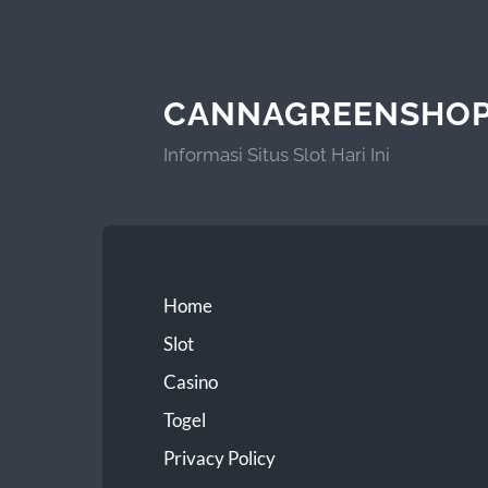
CANNAGREENSHO
Informasi Situs Slot Hari Ini
Home
Slot
Casino
Togel
Privacy Policy