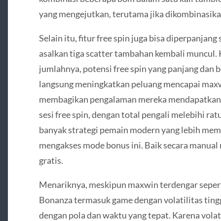
yang mengejutkan, terutama jika dikombinasika
Selain itu, fitur free spin juga bisa diperpanja
asalkan tiga scatter tambahan kembali muncul. K
jumlahnya, potensi free spin yang panjang dan b
langsung meningkatkan peluang mencapai maxw
membagikan pengalaman mereka mendapatkan k
sesi free spin, dengan total pengali melebihi ratu
banyak strategi pemain modern yang lebih me
mengakses mode bonus ini. Baik secara manual 
gratis.
Menariknya, meskipun maxwin terdengar sepert
Bonanza termasuk game dengan volatilitas ting
dengan pola dan waktu yang tepat. Karena volat