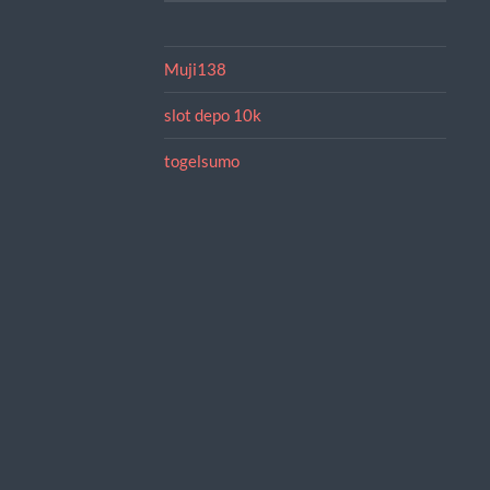
Muji138
slot depo 10k
togelsumo