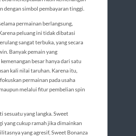
n dengan simbol pembayaran tinggi.
ng selama permainan berlangsung,
arena peluang ini tidak dibatasi
erulang sangat terbuka, yang secara
in. Banyak pemain yang
emenangan besar hanya dari satu
san kali nilai taruhan. Karena itu,
mfokuskan permainan pada usaha
maupun melalui fitur pembelian spin
i sesuatu yang langka. Sweet
gi yang cukup ramah jika dimainkan
ilitasnya yang agresif, Sweet Bonanza