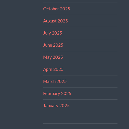
October 2025
August 2025
July 2025
June 2025
May 2025
April 2025
March 2025
February 2025
January 2025