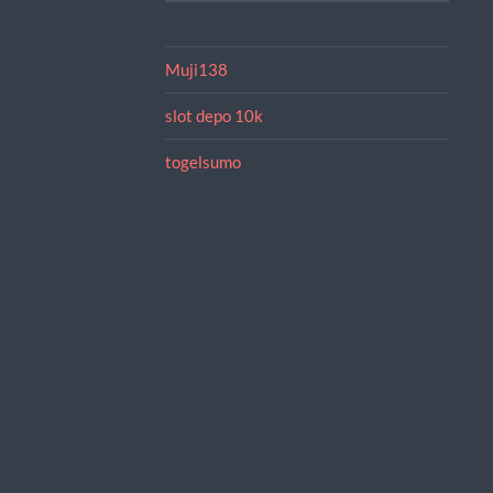
Muji138
slot depo 10k
togelsumo