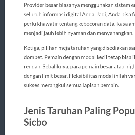
Provider besar biasanya menggunakan sistem en
seluruh informasi digital Anda. Jadi, Anda bisa
perlu khawatir tentang kebocoran data. Rasa a
menjadi jauh lebih nyaman dan menyenangkan.
Ketiga, pilihan meja taruhan yang disediakan s
dompet. Pemain dengan modal kecil tetap bisa i
rendah. Sebaliknya, para pemain besar atau high
dengan limit besar. Fleksibilitas modal inilah
sukses merangkul semua lapisan pemain.
Jenis Taruhan Paling Pop
Sicbo