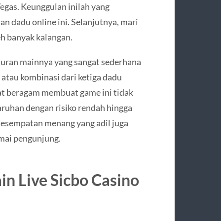
egas. Keunggulan inilah yang
n dadu online ini. Selanjutnya, mari
eh banyak kalangan.
turan mainnya yang sangat sederhana
 atau kombinasi dari ketiga dadu
at beragam membuat game ini tidak
uhan dengan risiko rendah hingga
esempatan menang yang adil juga
amai pengunjung.
n Live Sicbo Casino