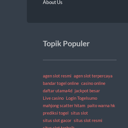
About Us
Topik Populer
agen slot resmi
agen slot terpercaya
bandar togel online
casino online
daftar utama4d
jackpot besar
Live casino
Login Togelsumo
mahjong scatter hitam
paito warna hk
prediksi togel
situs slot
situs slot gacor
situs slot resmi
situs slot terbaik