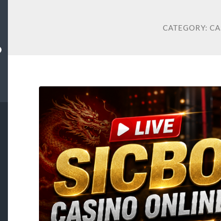
CATEGORY:
CA
P