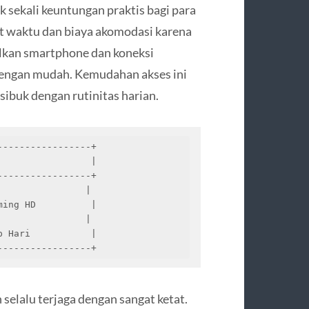
 sekali keuntungan praktis bagi para
 waktu dan biaya akomodasi karena
dalkan smartphone dan koneksi
 dengan mudah. Kemudahan akses ini
sibuk dengan rutinitas harian.
----------------+

                |

----------------+

               |

ing HD          |

               |

 Hari           |

selalu terjaga dengan sangat ketat.