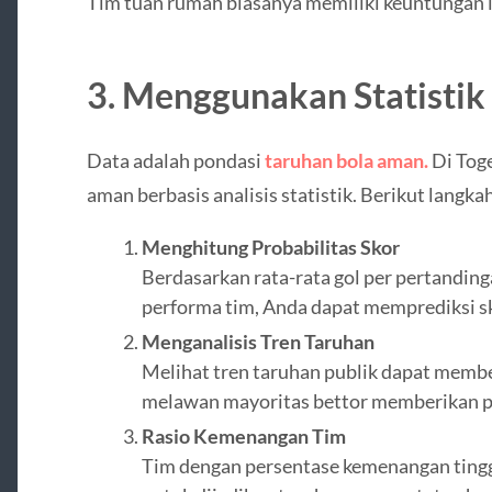
Tim tuan rumah biasanya memiliki keuntungan l
3. Menggunakan Statistik 
Data adalah pondasi
taruhan bola aman.
Di Toge
aman berbasis analisis statistik. Berikut langk
Menghitung Probabilitas Skor
Berdasarkan rata-rata gol per pertandinga
performa tim, Anda dapat memprediksi sk
Menganalisis Tren Taruhan
Melihat tren taruhan publik dapat memb
melawan mayoritas bettor memberikan pel
Rasio Kemenangan Tim
Tim dengan persentase kemenangan tinggi