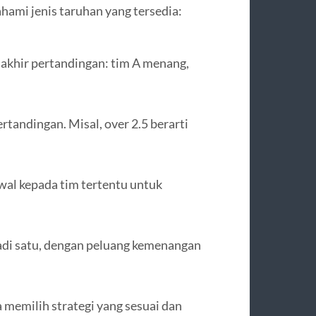
ami jenis taruhan yang tersedia:
akhir pertandingan: tim A menang,
tandingan. Misal, over 2.5 berarti
al kepada tim tertentu untuk
di satu, dengan peluang kemenangan
memilih strategi yang sesuai dan