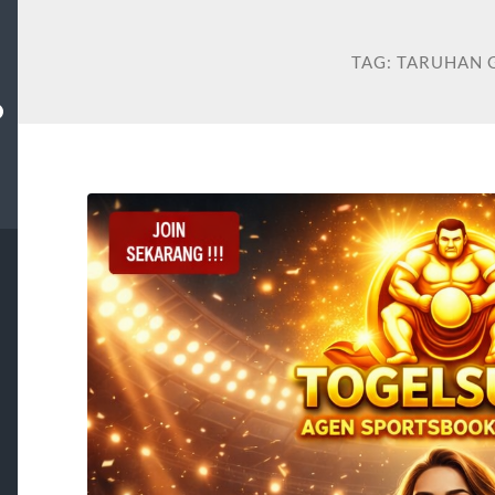
TAG:
TARUHAN 
P