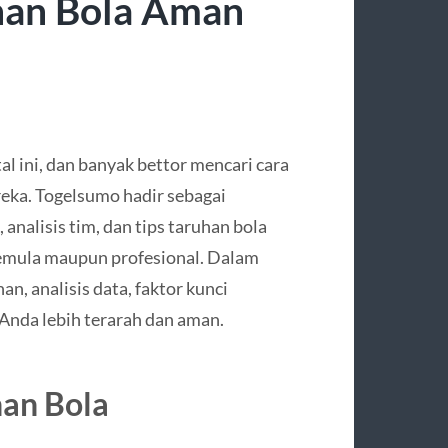
han Bola Aman
al ini, dan banyak bettor mencari cara
ka. Togelsumo hadir sebagai
analisis tim, dan tips taruhan bola
pemula maupun profesional. Dalam
n, analisis data, faktor kunci
 Anda lebih terarah dan aman.
an Bola