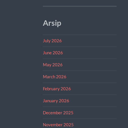
Arsip
July 2026
June 2026
May 2026
March 2026
February 2026
January 2026
December 2025
November 2025