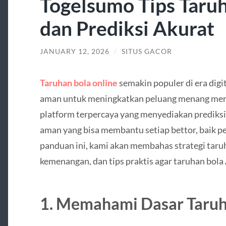
Togelsumo Tips Taru
dan Prediksi Akurat
JANUARY 12, 2026
/
SITUS GACOR
Taruhan bola online
semakin populer di era digit
aman untuk meningkatkan peluang menang mere
platform terpercaya yang menyediakan prediksi, 
aman yang bisa membantu setiap bettor, baik 
panduan ini, kami akan membahas strategi taruha
kemenangan, dan tips praktis agar taruhan bola
1. Memahami Dasar Taruh