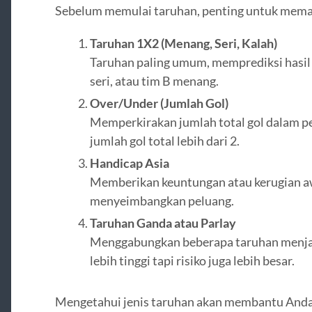
Sebelum memulai taruhan, penting untuk memah
Taruhan 1X2 (Menang, Seri, Kalah)
Taruhan paling umum, memprediksi hasil 
seri, atau tim B menang.
Over/Under (Jumlah Gol)
Memperkirakan jumlah total gol dalam per
jumlah gol total lebih dari 2.
Handicap Asia
Memberikan keuntungan atau kerugian aw
menyeimbangkan peluang.
Taruhan Ganda atau Parlay
Menggabungkan beberapa taruhan menja
lebih tinggi tapi risiko juga lebih besar.
Mengetahui jenis taruhan akan membantu Anda 