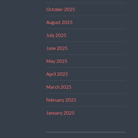
October 2025
August 2025
July 2025
June 2025
May 2025
April 2025
March 2025
February 2025
January 2025