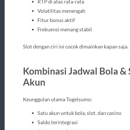
RTP di atas rata-rata
Volatilitas menengah
Fitur bonus aktif
Frekuensi menang stabil
Slot dengan ciri ini cocok dimainkan kapan saja.
Kombinasi Jadwal Bola & 
Akun
Keunggulan utama Togelsumo:
Satu akun untuk bola, slot, dan casino
Saldo terintegrasi