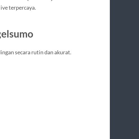
live terpercaya.
ogelsumo
ngan secara rutin dan akurat.