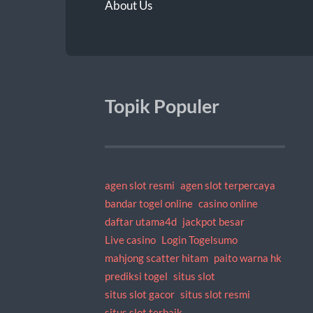
About Us
Topik Populer
agen slot resmi
agen slot terpercaya
bandar togel online
casino online
daftar utama4d
jackpot besar
Live casino
Login Togelsumo
mahjong scatter hitam
paito warna hk
prediksi togel
situs slot
situs slot gacor
situs slot resmi
situs slot terbaik