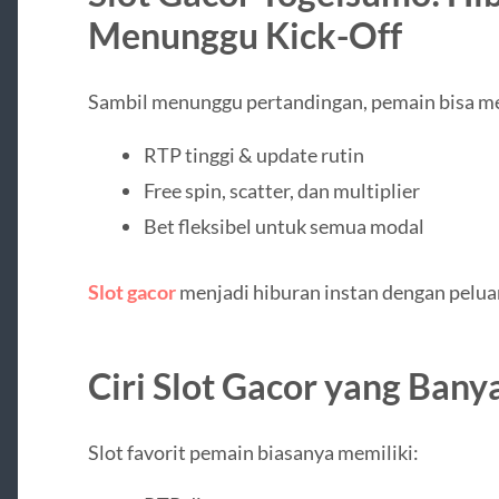
Menunggu Kick-Off
Sambil menunggu pertandingan, pemain bisa me
RTP tinggi & update rutin
Free spin, scatter, dan multiplier
Bet fleksibel untuk semua modal
Slot gacor
menjadi hiburan instan dengan pelua
Ciri Slot Gacor yang Bany
Slot favorit pemain biasanya memiliki: