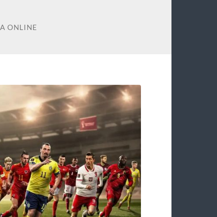
A ONLINE