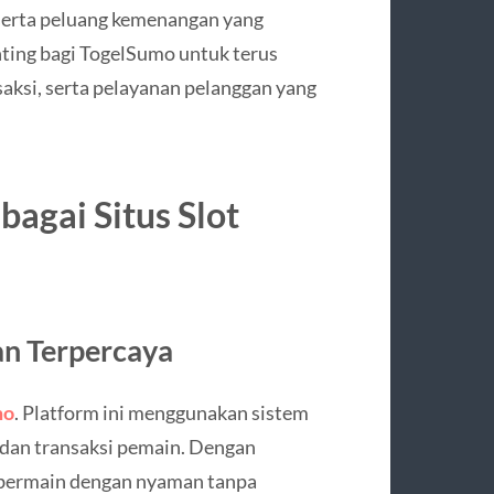
, serta peluang kemenangan yang
ting bagi TogelSumo untuk terus
aksi, serta pelayanan pelanggan yang
agai Situs Slot
n Terpercaya
mo
. Platform ini menggunakan sistem
 dan transaksi pemain. Dengan
 bermain dengan nyaman tanpa