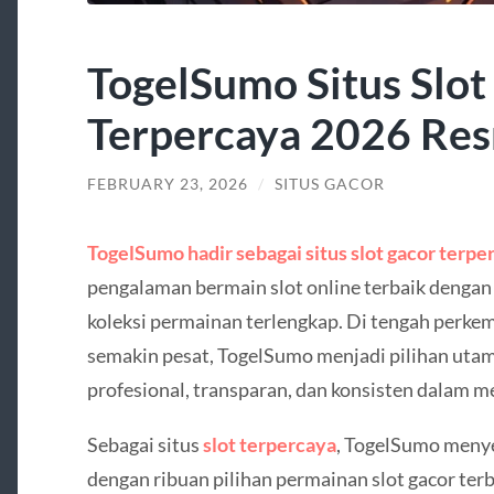
TogelSumo Situs Slot
Terpercaya 2026 Re
FEBRUARY 23, 2026
/
SITUS GACOR
TogelSumo hadir sebagai situs slot gacor terp
pengalaman bermain slot online terbaik dengan
koleksi permainan terlengkap. Di tengah perke
semakin pesat, TogelSumo menjadi pilihan uta
profesional, transparan, dan konsisten dalam m
Sebagai situs
slot terpercaya
, TogelSumo menye
dengan ribuan pilihan permainan slot gacor ter