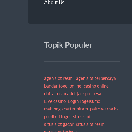
About Us
Topik Populer
agen slot resmi
agen slot terpercaya
bandar togel online
casino online
daftar utama4d
jackpot besar
Live casino
Login Togelsumo
mahjong scatter hitam
paito warna hk
prediksi togel
situs slot
situs slot gacor
situs slot resmi
situs slot terbaik