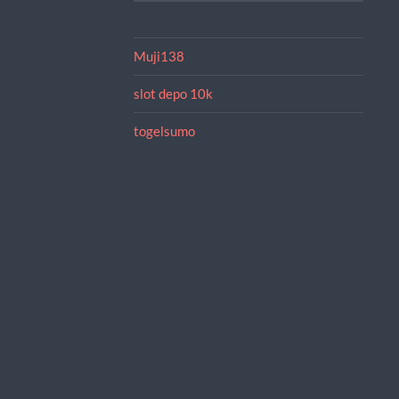
Muji138
slot depo 10k
togelsumo