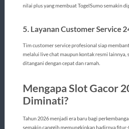
nilai plus yang membuat TogelSumo semakin di
5. Layanan Customer Service 
Tim customer service profesional siap membant
melalui live chat maupun kontak resmi lainnya,
ditangani dengan cepat dan ramah.
Mengapa Slot Gacor 2
Diminati?
Tahun 2026 menjadi era baru bagi perkembangan
semakin canggih memungkinkan hadirnya fitur-fi