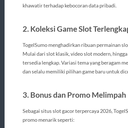
khawatir terhadap kebocoran data pribadi.
2. Koleksi Game Slot Terlengka
TogelSumo menghadirkan ribuan permainan slot 
Mulai dari slot klasik, video slot modern, hingga
tersedia lengkap. Variasi tema yang beragam 
dan selalu memiliki pilihan game baru untuk dic
3. Bonus dan Promo Melimpah
Sebagai situs slot gacor terpercaya 2026, Toge
promo menarik seperti: