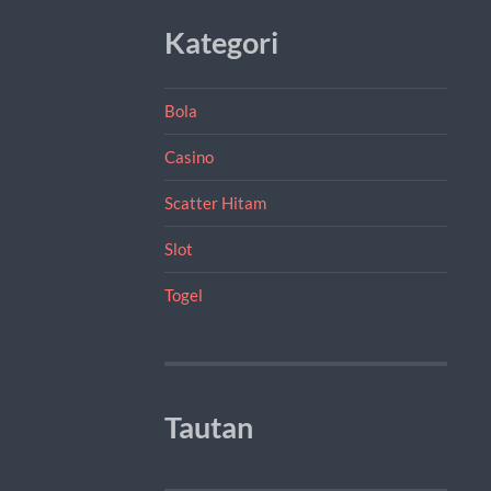
Kategori
Bola
Casino
Scatter Hitam
Slot
Togel
Tautan