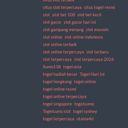
situs slot terpercaya
situs togel resmi
slot
slot bet 100
slot bet kecil
slot gacor
slot gacor hari ini
slot gampang menang
slot maxwin
slot online
slot online indonesia
slot online terbaik
slot online terpercaya
slot terbaru
slot terpercaya
slot terpercaya 2026
Sumo138
togel asia
togel hadiah besar
Togel Hari Ini
togel hongkong
togel online
togel online resmi
togel online terpercaya
togel singapore
togelsumo
Togelsumo slot
togel sydney
togel terpercaya
utama4d