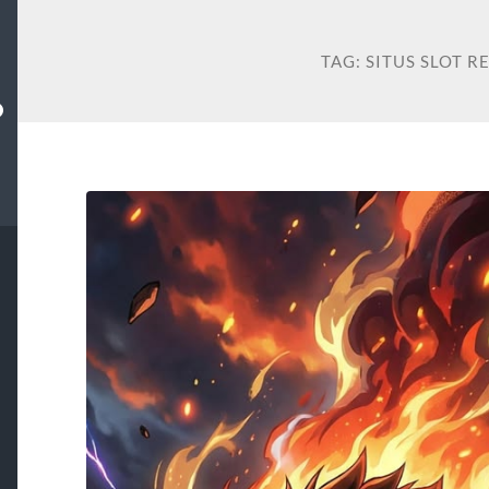
TAG:
SITUS SLOT R
P